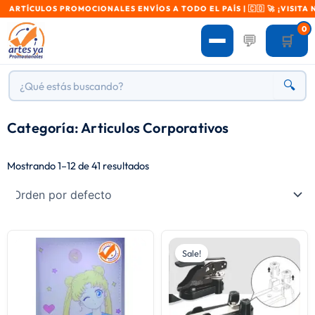
CULOS PROMOCIONALES ENVÍOS A TODO EL PAÍS | 🇨🇴 🚀 ¡VISITA NUES
0
💬
🛒
🔍
Categoría: Articulos Corporativos
Mostrando 1–12 de 41 resultados
Original
Current
price
price
Sale!
was:
is:
$ 40.000.
$ 36.000