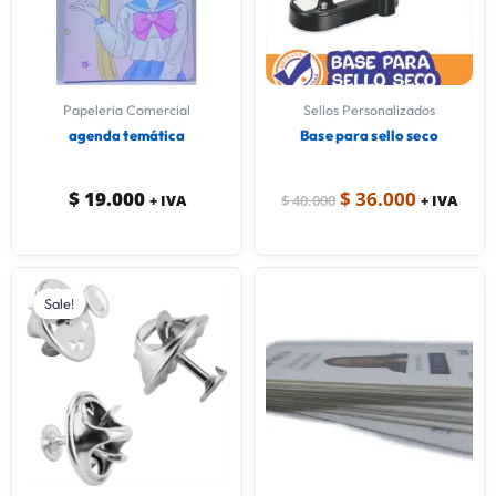
Papeleria Comercial
Sellos Personalizados
agenda temática
Base para sello seco
$
19.000
$
36.000
+ IVA
$
40.000
+ IVA
Sale!