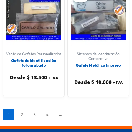
Venta de Gafetes Personalizados
Sistemas de Identificación
Corporativa
Gafete de identificación
fotograbado
Gafete Metálico Impreso
Desde
$
13.500
+ IVA
Desde
$
10.000
+ IVA
1
2
3
4
→