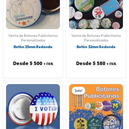
Venta de Botones Publicitarios
Venta de Botones Publicitarios
Personalizados
Personalizados
Botón 25mm Redondo
Botón 32mm Redondo
Desde
$
500
Desde
$
580
+ IVA
+ IVA
Sale!