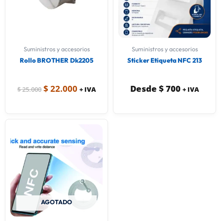
Suministros y accesorios
Suministros y accesorios
Rollo BROTHER Dk2205
Sticker Etiqueta NFC 213
$
22.000
Desde
$
700
$
25.000
+ IVA
+ IVA
AGOTADO