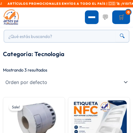
 ARTÍCULOS PROMOCIONALES ENVÍOS A TODO EL PAÍS | 🇨🇴 🚀 ¡VISITA
0
💬
🛒
🔍
Categoría: Tecnologia
Mostrando 3 resultados
Original
Current
price
price
Sale!
was:
is:
$ 25.000.
$ 22.000.