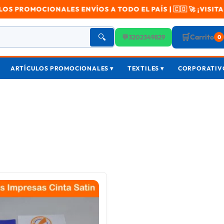
OMOCIONALES ENVÍOS A TODO EL PAÍS | 🇨🇴 🚀 ¡VISITA NUE
🛒
🔍
Carrito
💬
3202349829
0
ARTÍCULOS PROMOCIONALES ▾
TEXTILES ▾
CORPORATIVO