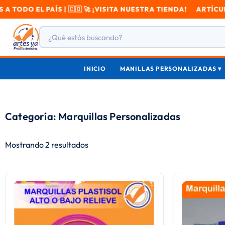
EL PAÍS | 🇨🇴 🚀 ¡VISITA NUESTRA TIENDA! ARTÍCULOS PR
INICIO
MANILLAS PERSONALIZADAS ▾
Categoría: Marquillas Personalizadas
Mostrando 2 resultados
Este
producto
tiene
múltiples