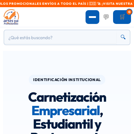
OCIONALES ENVÍOS A TODO EL PAÍS | 🇨🇴 🚀 ¡VISITA NUESTRA TIENDA!
0
💬
🛒
🔍
IDENTIFICACIÓN INSTITUCIONAL
Carnetización
Empresarial
,
Estudiantil y