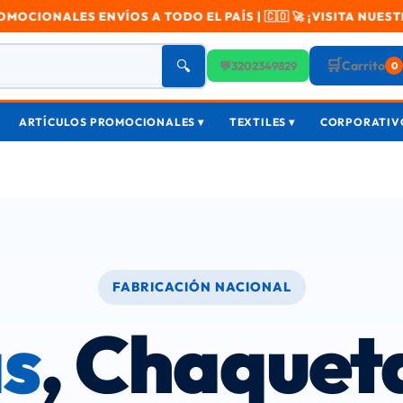
 TODO EL PAÍS | 🇨🇴 🚀 ¡VISITA NUESTRA TIENDA! ARTÍCU
🛒
🔍
Carrito
💬
3202349829
0
ARTÍCULOS PROMOCIONALES ▾
TEXTILES ▾
CORPORATIVO
FABRICACIÓN NACIONAL
s
, Chaquet