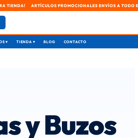
LOS PROMOCIONALES ENVÍOS A TODO EL PAÍS | 🇨🇴 🚀 ¡VISI
S ▾
TIENDA ▾
BLOG
CONTACTO
as y Buzos