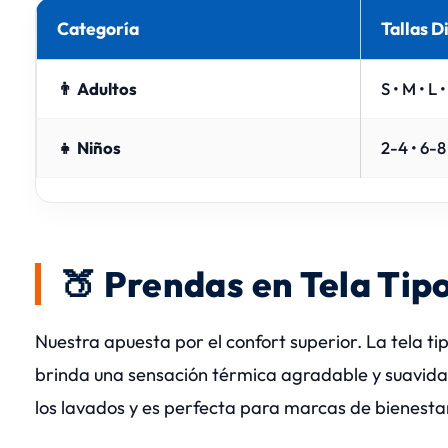
Categoría
Tallas D
👨 Adultos
S • M • L 
👧 Niños
2-4 • 6-8 
🍑 Prendas en Tela Tip
Nuestra apuesta por el confort superior. La tela t
brinda una sensación térmica agradable y suavidad
los lavados y es perfecta para marcas de bienesta