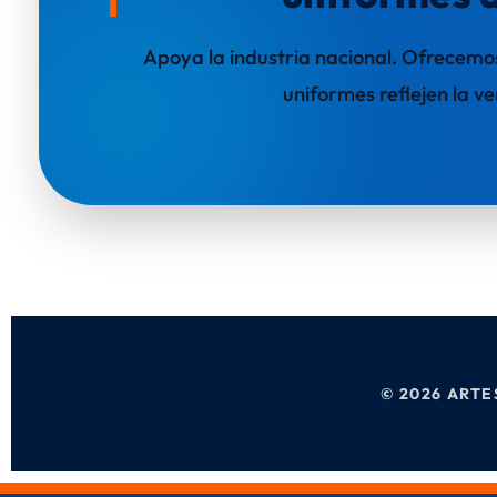
Apoya la industria nacional. Ofrecemos
uniformes reflejen la 
© 2026 ART