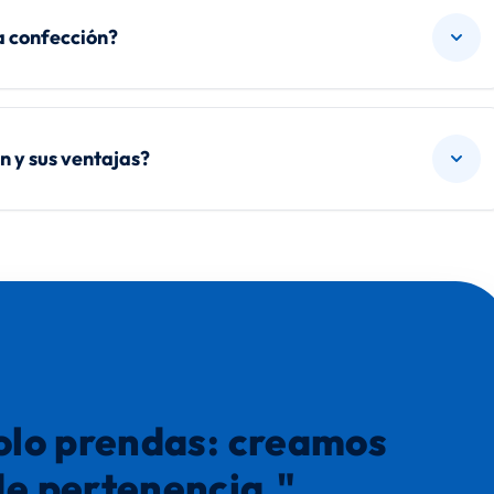
a confección?
n y sus ventajas?
olo prendas: creamos
de pertenencia."