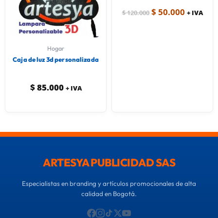
$
50.000
$
120.000
+ IVA
Hogar
Caja de luz 3d personalizada
$
85.000
+ IVA
ARTESYA PUBLICIDAD SAS
Especialistas en branding y artículos promocionales de alta
calidad en Bogotá.