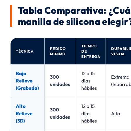
Tabla Comparativa: ¿Cuá
manilla de silicona elegir
TIEMPO
PEDIDO
DURABIL
TÉCNICA
DE
MÍNIMO
VISUAL
ENTREGA
Bajo
12 a 15
300
Extrema
Relieve
días
unidades
(Inborrab
(Grabada)
hábiles
Alto
12 a 15
300
Relieve
días
Alta
unidades
(3D)
hábiles