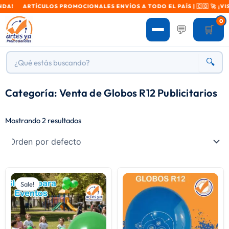
NDA! ARTÍCULOS PROMOCIONALES ENVÍOS A TODO EL PAÍS | 🇨🇴 🚀 ¡VIS
0
💬
🛒
🔍
Categoría: Venta de Globos R12 Publicitarios
Mostrando 2 resultados
Sale!