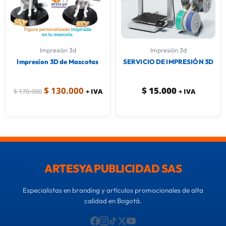
Impresión 3d
Impresión 3d
Impresion 3D de Mascotas
SERVICIO DE IMPRESIÓN 3D
$
130.000
$
15.000
$
170.000
+ IVA
+ IVA
ARTESYA PUBLICIDAD SAS
Especialistas en branding y artículos promocionales de alta
calidad en Bogotá.