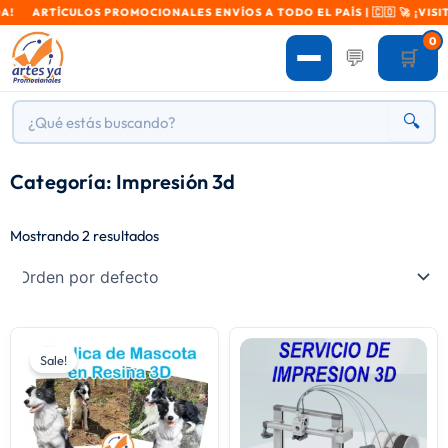
A! ARTÍCULOS PROMOCIONALES ENVÍOS A TODO EL PAÍS | 🇨🇴 🚀 ¡VISIT
0
💬
🛒
🔍
Categoría: Impresión 3d
Mostrando 2 resultados
Original
Current
price
price
Sale!
was:
is:
$ 170.000.
$ 130.000.