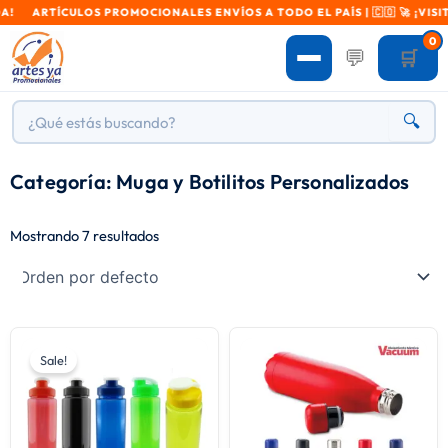
 ARTÍCULOS PROMOCIONALES ENVÍOS A TODO EL PAÍS | 🇨🇴 🚀 ¡VISITA 
0
💬
🛒
🔍
Categoría: Muga y Botilitos Personalizados
Mostrando 7 resultados
Sale!