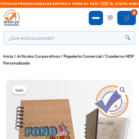
OS PROMOCIONALES ENVÍOS A TODO EL PAÍS | 🇨🇴 🚀 ¡VISITA NUESTRA 
0
💬
🛒
🔍
Inicio
/
Articulos Corporativos
/
Papeleria Comercial
/ Cuaderno MDF
Personalizado
Sale!