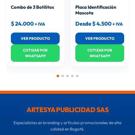
Combo de 3 Botilitos
Placa Identificación
Mascota
$
24.000
Desde
$
4.500
+ IVA
+ IVA
VER PRODUCTO
VER PRODUCTO
COTIZAR POR
COTIZAR POR
WHATSAPP
WHATSAPP
ARTESYA PUBLICIDAD SAS
Especialistas en branding y artículos promocionales de alta
calidad en Bogotá.