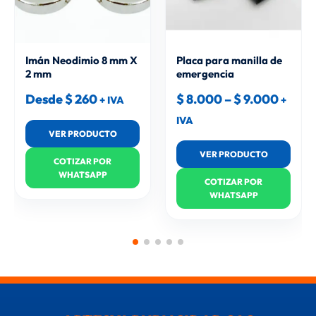
Imán Neodimio 8 mm X
Placa para manilla de
2 mm
emergencia
Desde
$
260
$
8.000
–
$
9.000
+ IVA
+
IVA
VER PRODUCTO
VER PRODUCTO
COTIZAR POR
WHATSAPP
COTIZAR POR
WHATSAPP