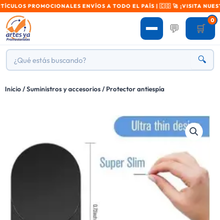
OS PROMOCIONALES ENVÍOS A TODO EL PAÍS | 🇨🇴 🚀 ¡VISITA NUESTRA 
0
💬
🛒
🔍
Inicio
/
Suministros y accesorios
/ Protector antiespía