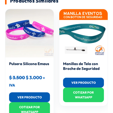
Productos Similares
Original
Current
price
price
was:
is:
$ 3.500.
$ 3.000.
Pulsera Silicona Emaus
Manillas de Tela con
Broche de Seguridad
$
3.500
$
3.000
+
VER PRODUCTO
IVA
COTIZAR POR
VER PRODUCTO
WHATSAPP
COTIZAR POR
WHATSAPP