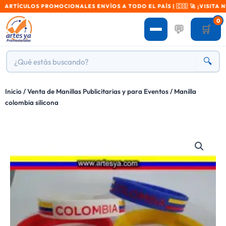
ÍCULOS PROMOCIONALES ENVÍOS A TODO EL PAÍS | 🇨🇴 🚀 ¡VISITA NUES
0
💬
🛒
🔍
Inicio
/
Venta de Manillas Publicitarias y para Eventos
/ Manilla
colombia silicona