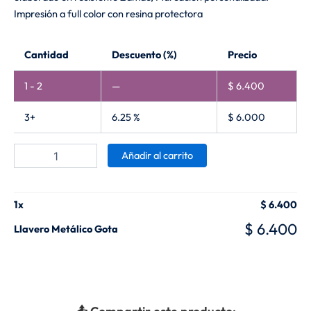
Impresión a full color con resina protectora
Llavero
Cantidad
Descuento (%)
Precio
Metálico
Gota
1 - 2
—
$
6.400
cantidad
3+
6.25 %
$
6.000
Añadir al carrito
1
x
$
6.400
$
6.400
Llavero Metálico Gota