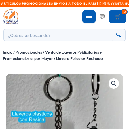
LOS PROMOCIONALES ENVÍOS A TODO EL PAÍS | 🇨🇴 🚀 ¡VISITA NUESTR
0
💬
🛒
🔍
Inicio
/
Promocionales
/
Venta de Llaveros Publicitarios y
Promocionales al por Mayor
/ Llavero Fullcolor Resinado