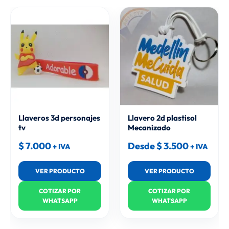
Llaveros 3d personajes
Llavero 2d plastisol
tv
Mecanizado
$
7.000
Desde
$
3.500
+ IVA
+ IVA
VER PRODUCTO
VER PRODUCTO
COTIZAR POR
COTIZAR POR
WHATSAPP
WHATSAPP