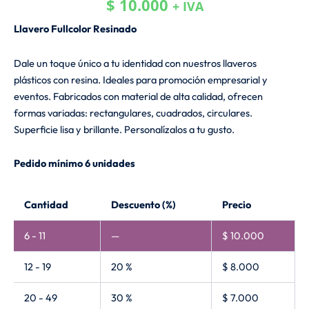
$
10.000
+ IVA
Llavero Fullcolor Resinado
Dale un toque único a tu identidad con nuestros llaveros
plásticos con resina. Ideales para promoción empresarial y
eventos. Fabricados con material de alta calidad, ofrecen
formas variadas: rectangulares, cuadrados, circulares.
Superficie lisa y brillante. Personalízalos a tu gusto.
Pedido mínimo 6 unidades
Llavero
Cantidad
Descuento (%)
Precio
Fullcolor
Resinado
6 - 11
—
$
10.000
cantidad
12 - 19
20 %
$
8.000
20 - 49
30 %
$
7.000