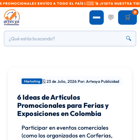
ALES ENVÍOS A TODO EL PAÍS | 🇨🇴 🚀 ¡VISITA NUESTRA TIENDA! ART
0
💬
🛒
🔍
🗓️ 23 de Julio, 2026
|
Por: Artesya Publicidad
Marketing
6 Ideas de Artículos
Promocionales para Ferias y
Exposiciones en Colombia
Participar en eventos comerciales
(como los organizados en Corferias,