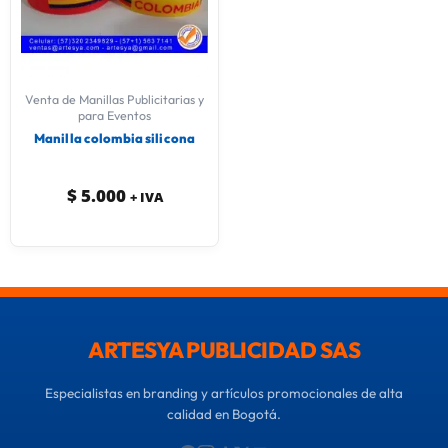
Venta de Manillas Publicitarias y
para Eventos
Manilla colombia silicona
$
5.000
+ IVA
ARTESYA PUBLICIDAD SAS
Especialistas en branding y artículos promocionales de alta
calidad en Bogotá.